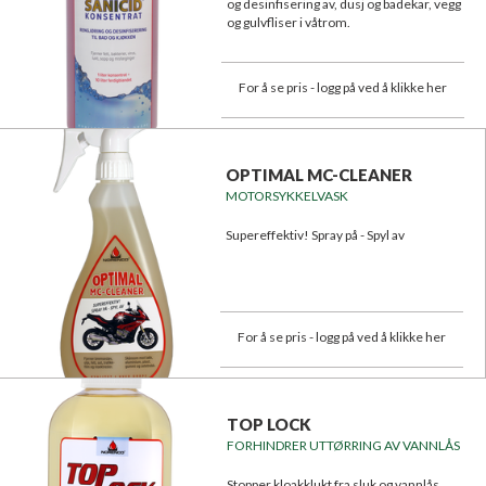
og desinfisering av, dusj og badekar, vegg
og gulvfliser i våtrom.
For å se pris - logg på ved å klikke her
OPTIMAL MC-CLEANER
MOTORSYKKELVASK
Supereffektiv! Spray på - Spyl av
For å se pris - logg på ved å klikke her
TOP LOCK
FORHINDRER UTTØRRING AV VANNLÅS
Stopper kloakklukt fra sluk og vannlås