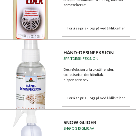
som tørker ut.
For å se pris - logg på ved å klikke her
HÅND-DESINFEKSJON
SPRITDESINFEKSJON
Desinfeksjon til bruk på hender,
toalettseter, dørhåndtak,
dispensere osv.
Begrenser smitte av sykdommer.
For å se pris - logg på ved å klikke her
SNOW GLIDER
SNØ OG IS GLIR AV