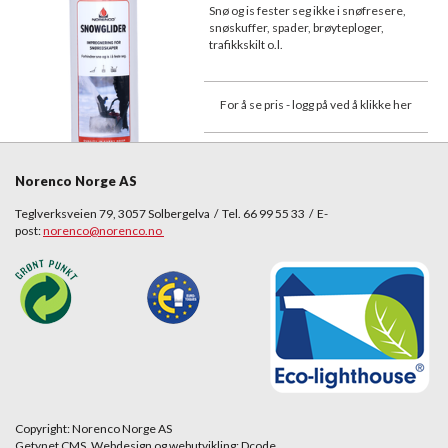
Snø og is fester seg ikke i snøfresere,
snøskuffer, spader, brøyteploger,
trafikkskilt o.l.
For å se pris - logg på ved å klikke her
Norenco Norge AS
Teglverksveien 79, 3057 Solbergelva / Tel. 66 99 55 33 / E-
post:
norenco@norenco.no
Copyright: Norenco Norge AS
Getynet CMS. Webdesign og webutvikling: Dcode