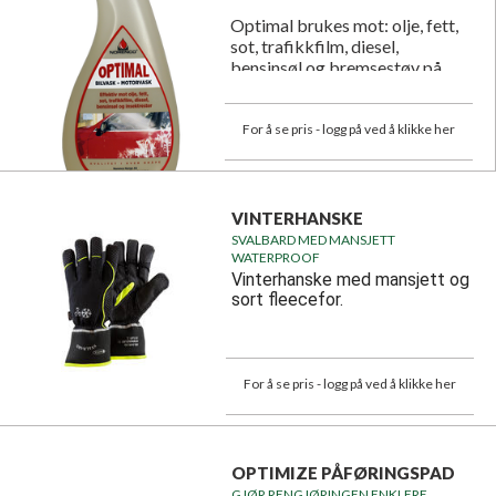
Optimal brukes mot: olje, fett,
sot, trafikkfilm, diesel,
bensinsøl og bremsestøv på
felger etc.
For å se pris - logg på ved å klikke her
VINTERHANSKE
SVALBARD MED MANSJETT
WATERPROOF
Vinterhanske med mansjett og
sort fleecefor.
For å se pris - logg på ved å klikke her
OPTIMIZE PÅFØRINGSPAD
GJØR RENGJØRINGEN ENKLERE