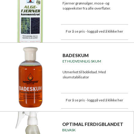
Fjerner grønnalger, mose- og
soppvekster fra alle overflater.
For å se pris - logg på ved å klikke her
BADESKUM
ET HUDVENNLIG SKUM
Utmerket til boblebad. Med
skumstabilisator
For å se pris - logg på ved å klikke her
OPTIMAL FERDIGBLANDET
BILVASK