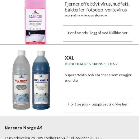
Fjerner effektivt virus, hudfett,
bakterier, fotsopp, vortevirus
og microorganismer.
For å se pris - logg på ved å klikke her
XXL
BOBLEBADRENS RENS 1 - DES 2
Supereffektiv boblebadrens som rengjør
grundig
For å se pris - logg på ved å klikke her
Norenco Norge AS
Teglverksveien 79, 3057 Solbergelva / Tel. 66 99 55 33 / E-