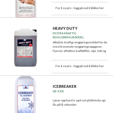
For å se pris - logg på ved å klikke her
HEAVY DUTY
EKSTRA KRAFTIG
RENGJØRINGSMIDDEL
Alkalisk, kraftig rengjøringsmiddel for de
mest krevende rengjøringsoppgaver.
Fjerner effektivs trafikkfilm, olje, fett og
smuss.
For å se pris - logg på ved å klikke her
ICEBREAKER
DE-ICER
Løser opp hard is og frost på bilvindu og i
lås på få sekunder