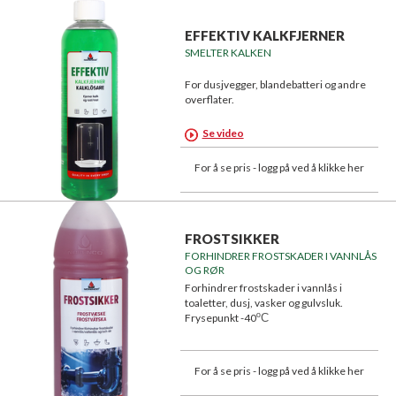
EFFEKTIV KALKFJERNER
SMELTER KALKEN
For dusjvegger, blandebatteri og andre
overflater.
Se video
For å se pris - logg på ved å klikke her
FROSTSIKKER
FORHINDRER FROSTSKADER I VANNLÅS
OG RØR
Forhindrer frostskader i vannlås i
toaletter, dusj, vasker og gulvsluk.
Frysepunkt -40
ºC
For å se pris - logg på ved å klikke her