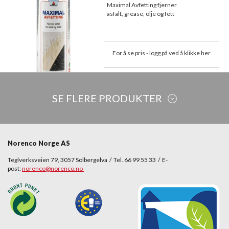
Maximal Avfetting fjerner
asfalt, grease, olje og fett
For å se pris - logg på ved å klikke her
SE FLERE PRODUKTER
Norenco Norge AS
Teglverksveien 79, 3057 Solbergelva / Tel. 66 99 55 33 / E-
post:
norenco@norenco.no