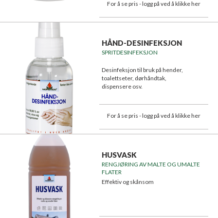
For å se pris - logg på ved å klikke her
HÅND-DESINFEKSJON
SPRITDESINFEKSJON
Desinfeksjon til bruk på hender,
toalettseter, dørhåndtak,
dispensere osv.
Begrenser smitte av sykdommer.
For å se pris - logg på ved å klikke her
HUSVASK
RENGJØRING AV MALTE OG UMALTE
FLATER
Effektiv og skånsom