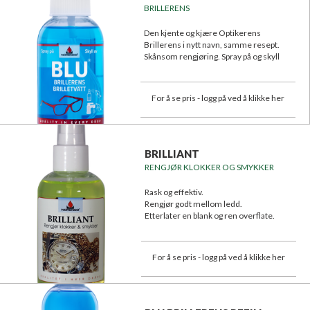
BRILLERENS
Den kjente og kjære Optikerens
Brillerens i nytt navn, samme resept.
Skånsom rengjøring. Spray på og skyll
med lunkent eller kaldt vann.
Helt rene briller uten riper!
For å se pris - logg på ved å klikke her
BRILLIANT
RENGJØR KLOKKER OG SMYKKER
Rask og effektiv.
Rengjør godt mellom ledd.
Etterlater en blank og ren overflate.
For å se pris - logg på ved å klikke her