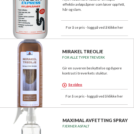
effektiv avløpsåpner som løser opp fett,
hår og slam.
For å se pris - logg på ved å klikke her
MIRAKEL TREOLJE
FOR ALLE TYPER TREVERK
Gir en suveren beskyttelse og dypere
kontrast i treverkets stuktur.
Se video
For å se pris - logg på ved å klikke her
MAXIMAL AVFETTING SPRAY
FJERNER ASFALT