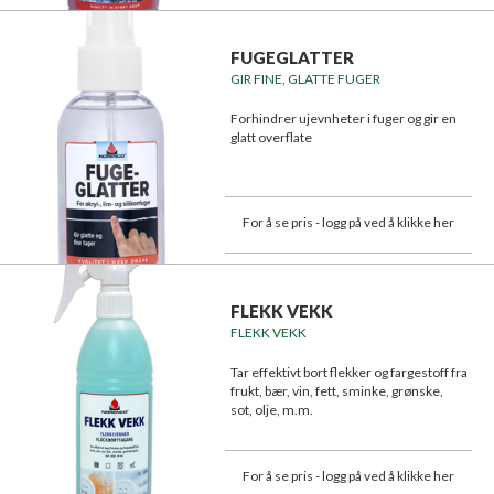
FUGEGLATTER
GIR FINE, GLATTE FUGER
Forhindrer ujevnheter i fuger og gir en
glatt overflate
For å se pris - logg på ved å klikke her
FLEKK VEKK
FLEKK VEKK
Tar effektivt bort flekker og fargestoff fra
frukt, bær, vin, fett, sminke, grønske,
sot, olje, m.m.
For å se pris - logg på ved å klikke her