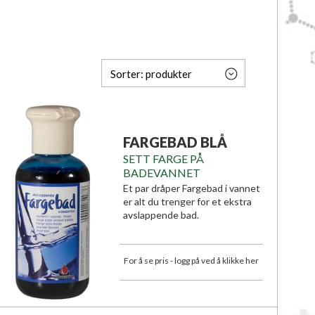
Sorter:
produkter
FARGEBAD BLÅ
SETT FARGE PÅ
BADEVANNET
Et par dråper Fargebad i vannet
er alt du trenger for et ekstra
avslappende bad.
For å se pris - logg på ved å klikke her