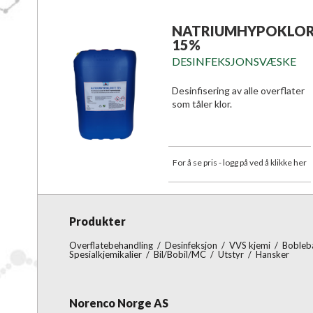
NATRIUMHYPOKLOR
15%
DESINFEKSJONSVÆSKE
Desinfisering av alle overflater
som tåler klor.
For å se pris - logg på ved å klikke her
Produkter
Overflatebehandling
/
Desinfeksjon
/
VVS kjemi
/
Boble
Spesialkjemikalier
/
Bil/Bobil/MC
/
Utstyr
/
Hansker
Norenco Norge AS