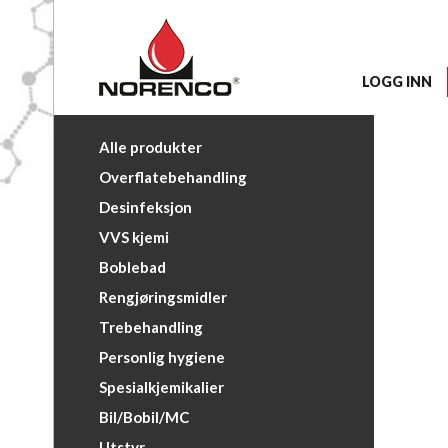
LOGG INN
Alle produkter
Overflatebehandling
Desinfeksjon
VVS kjemi
Boblebad
Rengjøringsmidler
Trebehandling
Personlig hygiene
Spesialkjemikalier
Bil/Bobil/MC
Utstyr