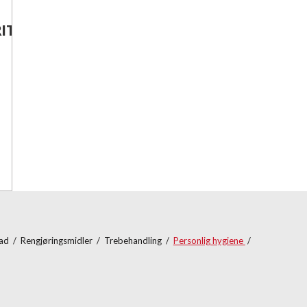
ITT
bad
/
Rengjøringsmidler
/
Trebehandling
/
Personlig hygiene
/