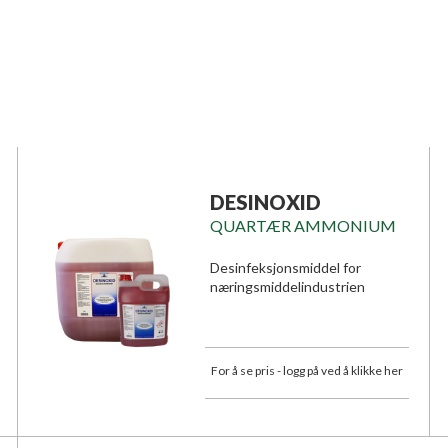
DESINOXID
QUARTÆR AMMONIUM
Desinfeksjonsmiddel for
næringsmiddelindustrien
For å se pris - logg på ved å klikke her