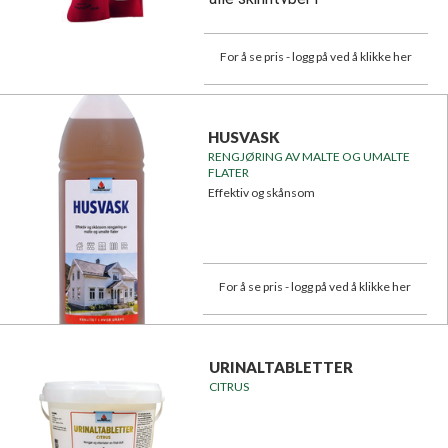
samme tykkelse. I tillegg til at
hansken er meget slitesterk er
den myk og smidig å
For å se pris - logg på ved å klikke her
arbeide med.
HUSVASK
RENGJØRING AV MALTE OG UMALTE
FLATER
Effektiv og skånsom
For å se pris - logg på ved å klikke her
URINALTABLETTER
CITRUS