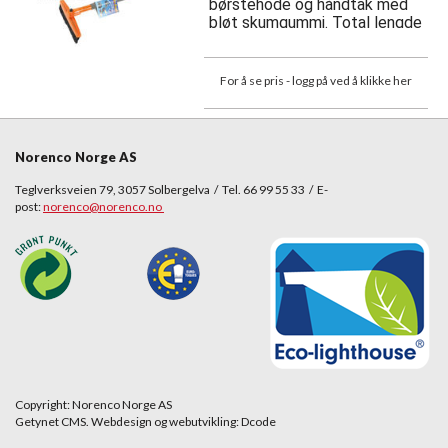
børstehode og håndtak med
bløt skumgummi. Total lengde
64 cm. Assorterte neonfarger.
For å se pris - logg på ved å klikke her
Norenco Norge AS
Teglverksveien 79, 3057 Solbergelva / Tel. 66 99 55 33 / E-
post:
norenco@norenco.no
Copyright: Norenco Norge AS
Getynet CMS. Webdesign og webutvikling: Dcode