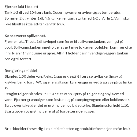
Fjerner lukt i toalett
Tank 1-2 dl ved 10-liters tank. Dosering varierer avhengig av temperatur.
Sommer 2 dl, vinter 1 dl. Når tanken er tom, start med 1-2 dl All In 1. Vann skal
ikke tilsettes i toalett-tanken før bruk.
Konserverer spillvannet.
Fjerner lukt. Tilsett 1 dl i avløpet som fører til spillvannstanken, vanligst på
bobil. Spillvannstanken inneholder svært mye bakterier og lukten kommer ofte
inn i bilen når vinduene er åpne. All In 1 holder de innvendige vegger i tanken
ren og fri for fett.
Rengjøringsmiddel
Blandes 1:50 deler van. F.eks. 1 spiseskje på ½ liters sprayflaske. Spray på
kjøkkenbenk, bord, WC og ellers alt som kan rengjøres ved å spraye på og tørke
av.
Rengjør felger Blandes ut 1:10 deler vann. Spray på felgene og spyl av med
vann. Fjerner grønnalger som fester seg på campingvognen eller bobilens tak.
Spray over taket der det er grønnalger, og la det tørke. Blandingsforhold 1:10.
Svartsoppen og grønnalgene vil gå bort etter noen dager.
Bruk biocider forsvarlig. Les alltid etiketten og produktinformasjonen før bruk.