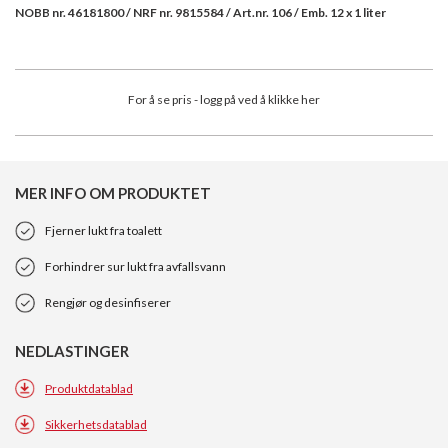
NOBB nr. 46181800 / NRF nr. 9815584 / Art.nr. 106 / Emb. 12 x 1 liter
For å se pris - logg på ved å klikke her
MER INFO OM PRODUKTET
Fjerner lukt fra toalett
Forhindrer sur lukt fra avfallsvann
Rengjør og desinfiserer
NEDLASTINGER
Produktdatablad
Sikkerhetsdatablad