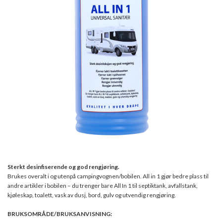
Sterkt desinfiserende og god rengjøring.
Brukes overalt i og utenpå campingvognen/bobilen. All in 1 gjør bedre plass til
andre artikler i bobilen – du trenger bare All In 1 til septiktank, avfallstank,
kjøleskap, toalett, vask av dusj, bord, gulv og utvendig rengjøring.
BRUKSOMRÅDE/BRUKSANVISNING: