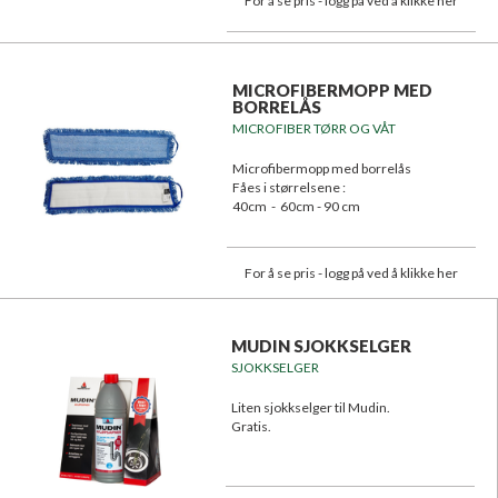
For å se pris - logg på ved å klikke her
MICROFIBERMOPP MED
BORRELÅS
MICROFIBER TØRR OG VÅT
Microfibermopp med borrelås
Fåes i størrelsene :
40cm - 60cm - 90 cm
For å se pris - logg på ved å klikke her
MUDIN SJOKKSELGER
SJOKKSELGER
Liten sjokkselger til Mudin.
Gratis.