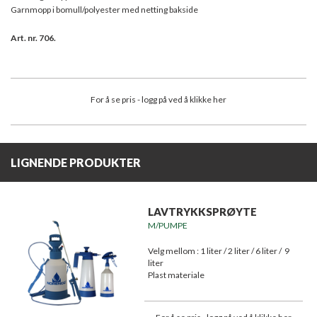
Garnmopp i bomull/polyester med netting bakside
Art. nr. 706.
For å se pris - logg på ved å klikke her
LIGNENDE PRODUKTER
LAVTRYKKSPRØYTE
M/PUMPE
Velg mellom : 1 liter / 2 liter / 6 liter / 9
liter
Plast materiale