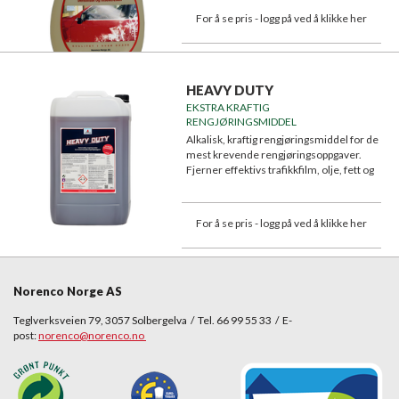
For å se pris - logg på ved å klikke her
HEAVY DUTY
EKSTRA KRAFTIG
RENGJØRINGSMIDDEL
Alkalisk, kraftig rengjøringsmiddel for de
mest krevende rengjøringsoppgaver.
Fjerner effektivs trafikkfilm, olje, fett og
smuss.
For å se pris - logg på ved å klikke her
Norenco Norge AS
Teglverksveien 79, 3057 Solbergelva / Tel. 66 99 55 33 / E-
post:
norenco@norenco.no