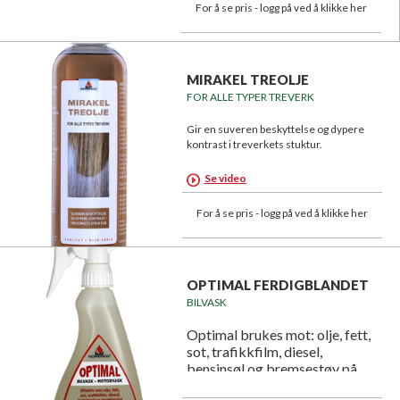
For å se pris - logg på ved å klikke her
MIRAKEL TREOLJE
FOR ALLE TYPER TREVERK
Gir en suveren beskyttelse og dypere
kontrast i treverkets stuktur.
Se video
For å se pris - logg på ved å klikke her
OPTIMAL FERDIGBLANDET
BILVASK
Optimal brukes mot: olje, fett,
sot, trafikkfilm, diesel,
bensinsøl og bremsestøv på
felger etc.