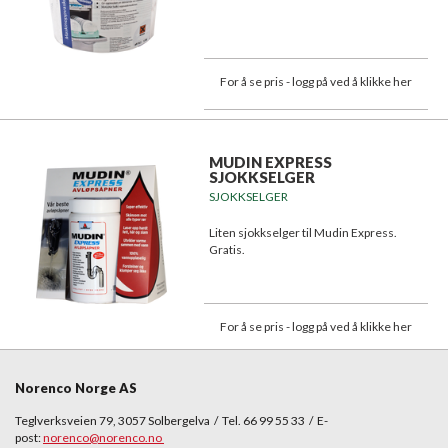
For å se pris - logg på ved å klikke her
MUDIN EXPRESS
SJOKKSELGER
SJOKKSELGER
Liten sjokkselger til Mudin Express.
Gratis.
For å se pris - logg på ved å klikke her
Norenco Norge AS
Teglverksveien 79, 3057 Solbergelva / Tel. 66 99 55 33 / E-
post:
norenco@norenco.no