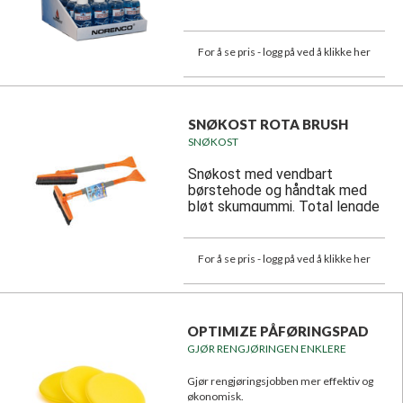
For å se pris - logg på ved å klikke her
SNØKOST ROTA BRUSH
SNØKOST
Snøkost med vendbart
børstehode og håndtak med
bløt skumgummi. Total lengde
64 cm. Assorterte neonfarger.
For å se pris - logg på ved å klikke her
OPTIMIZE PÅFØRINGSPAD
GJØR RENGJØRINGEN ENKLERE
Gjør rengjøringsjobben mer effektiv og
økonomisk.