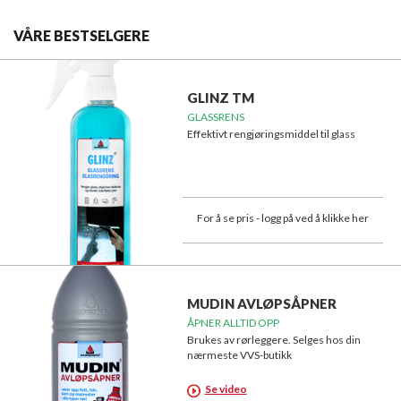
VÅRE BESTSELGERE
GLINZ TM
GLASSRENS
Effektivt rengjøringsmiddel til glass
For å se pris - logg på ved å klikke her
MUDIN AVLØPSÅPNER
ÅPNER ALLTID OPP
Brukes av rørleggere. Selges hos din
nærmeste VVS-butikk
Se video