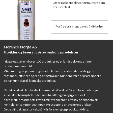
Løser raskt opp skruer og muttere som
er rustet fast.
For å se pris - logg på ved å klikke her
Norenco Norge AS
Utvikler og leverandør av renholdsprodukter
I dag produserer vi over 100 produkter og er landsdekkende innen
profesjonelt renhold.
Våre kundegrupper nærings-middelindustri, verksteder, rørleggere,
faghandel, offshore og rengjøringsbyråer. Kundene våre er profesjonelle
og har kunnskap til kjemiske produkter.
Når et produkt blir utviklet kommer alltid kvalitet først. Norenco Norge
a.s ønsker fornøyde kunder som handler igjen og igjen. For å
tilfredsstille markedets krav til miljøvennlighet, effektiv og økonomisk
renhold, er sammensetningen av reseptene en avgjørende faktor.
Dette blir det lagt stor vekt på i vår forskning og produktutvikling.