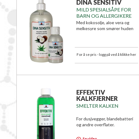
DINA SENSITIV
MILD SPESIALSÅPE FOR
BARN OG ALLERGIKERE
Med kokosolje, aloe vera og
melkesyre som smører huden
For å se pris - logg på ved å klikke her
EFFEKTIV
KALKFJERNER
SMELTER KALKEN
For dusjvegger, blandebatteri
og andre overflater.
Se video