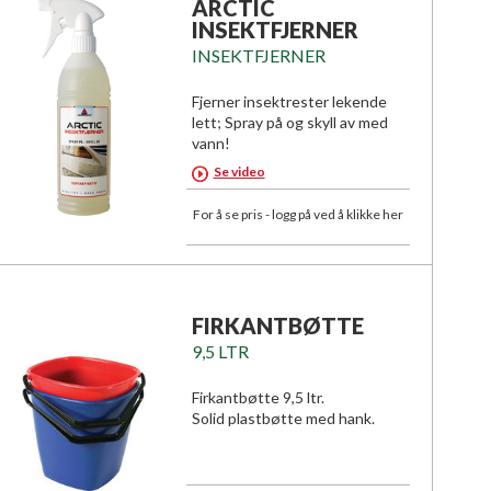
ARCTIC
INSEKTFJERNER
INSEKTFJERNER
Fjerner insektrester lekende
lett; Spray på og skyll av med
vann!
Se video
For å se pris - logg på ved å klikke her
FIRKANTBØTTE
9,5 LTR
Firkantbøtte 9,5 ltr.
Solid plastbøtte med hank.