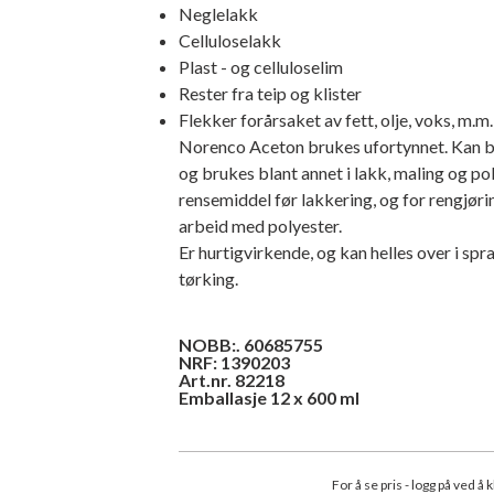
Neglelakk
Celluloselakk
Plast - og celluloselim
Rester fra teip og klister
Flekker forårsaket av fett, olje, voks, m.m.
Norenco Aceton brukes ufortynnet. Kan b
og brukes blant annet i lakk, maling og p
rensemiddel før lakkering, og for rengjør
arbeid med polyester.
Er hurtigvirkende, og kan helles over i spr
tørking.
NOBB:. 60685755
NRF: 1390203
Art.nr. 82218
Emballasje 12 x 600 ml
For å se pris - logg på ved å 