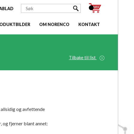
ABLAD
ODUKTBILDER
OM NORENCO
KONTAKT
Tilbake til list
 allsidig og avfettende
og fjerner blant annet: