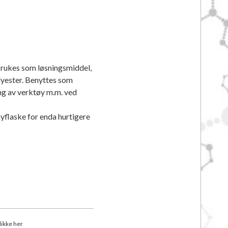
rukes som løsningsmiddel,
olyester. Benyttes som
ing av verktøy m.m. ved
ayflaske for enda hurtigere
klikke her