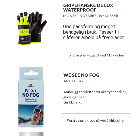
GRIPEHANSKE DE LUX
WATERPROOF
MONTERING / ARBEIDSHANSKER
God passform og meget
behagelig i bruk. Passer til
sjåfører, arbeid på fryselager
og diverse utearbeid under
kalde forhold.
For å se pris - logg på ved å klikke her
WE SEE NO FOG
ANTI DUGG
Antidugg servietter for alle typer briller,
glass og linser.
Gir klar sikt.
Effektiv og langvarig effekt!
For å se pris - logg på ved å klikke her