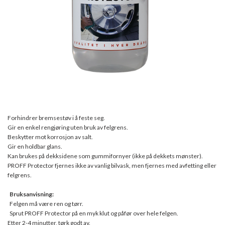
Forhindrer bremsestøv i å feste seg.
Gir en enkel rengjøring uten bruk av felgrens.
Beskytter mot korrosjon av salt.
Gir en holdbar glans.
Kan brukes på dekksidene som gummifornyer (ikke på dekkets mønster).
PROFF Protector fjernes ikke av vanlig bilvask, men fjernes med avfetting eller
felgrens.
Bruksanvisning:
Felgen må være ren og tørr.
Sprut PROFF Protector på en myk klut og påfør over hele felgen.
Etter 2-4 minutter, tørk godt av.