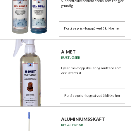
Supereffektiv boblebadrens som rengjør
grundig
For å se pris - logg på ved å klikke her
A-MET
RUSTLØSER
Løser raskt opp skruer og muttere som
er rustet fast.
For å se pris - logg på ved å klikke her
ALUMINIUMSSKAFT
REGULERBAR