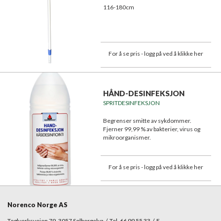
116-180cm
For å se pris - logg på ved å klikke her
HÅND-DESINFEKSJON
SPRITDESINFEKSJON
Begrenser smitte av sykdommer.
Fjerner 99,99 % av bakterier, virus og
mikroorganismer.
For å se pris - logg på ved å klikke her
Norenco Norge AS
Teglverksveien 79, 3057 Solbergelva / Tel. 66 99 55 33 / E-