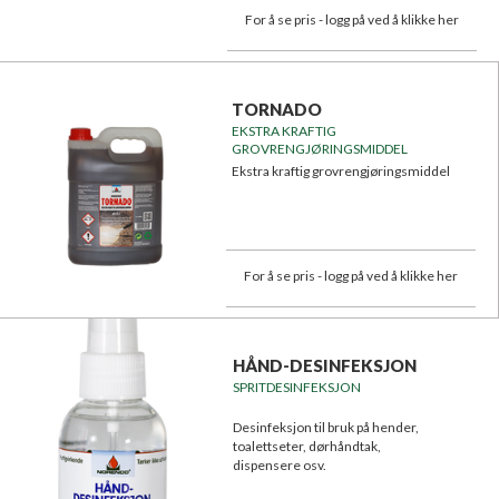
For å se pris - logg på ved å klikke her
TORNADO
EKSTRA KRAFTIG
GROVRENGJØRINGSMIDDEL
Ekstra kraftig grovrengjøringsmiddel
For å se pris - logg på ved å klikke her
HÅND-DESINFEKSJON
SPRITDESINFEKSJON
Desinfeksjon til bruk på hender,
toalettseter, dørhåndtak,
dispensere osv.
Begrenser smitte av sykdommer.