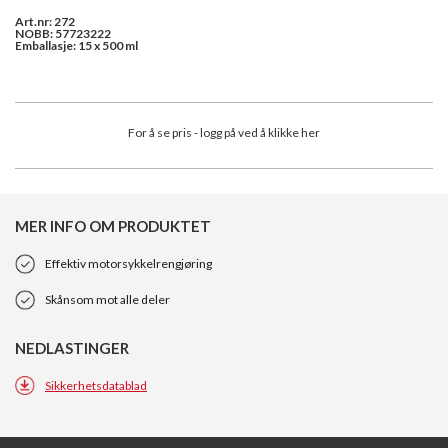
Art.nr: 272
NOBB: 57723222
Emballasje: 15 x 500 ml
For å se pris - logg på ved å klikke her
MER INFO OM PRODUKTET
Effektiv motorsykkelrengjøring
Skånsom mot alle deler
NEDLASTINGER
Sikkerhetsdatablad